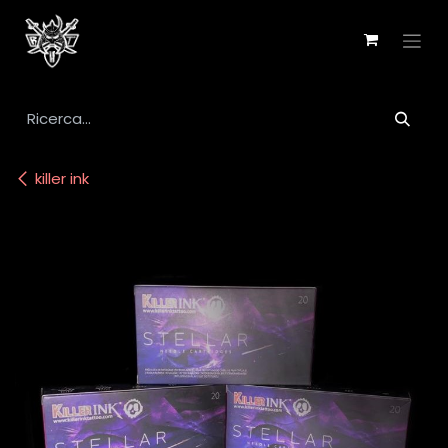
Passa al contenuto
killer ink