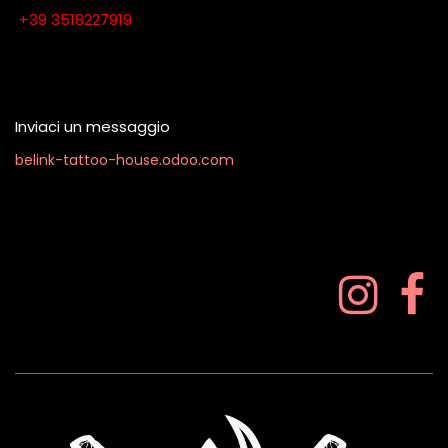
​​​​​​​​​​​​​​+​3​9​ ​3​5​1​8​2​2​7​9​1​9
Contattaci quando vuoi
Inviaci un messaggio
belink-tattoo-house.odoo.com