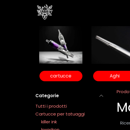
Passa al contenuto
Home
Negozio
Eventi
cartucce
Aghi
Prodot
Categorie
M
Tutti i prodotti
Cartucce per tatuaggi
killer ink
kwadron