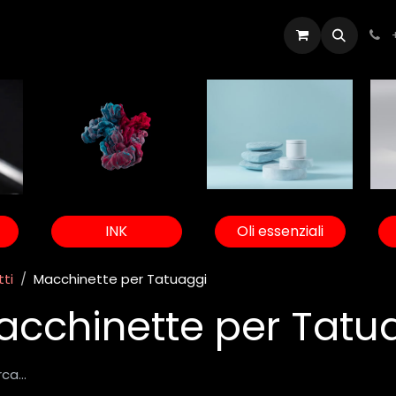
Artisti
Appuntamento
Contattaci
INK
Oli essenziali
ti
Macchinette per Tatuaggi
acchinette per Tatu