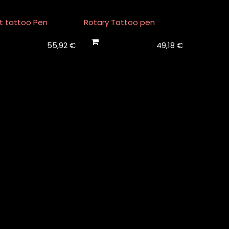
t tattoo Pen
Rotary Tattoo pen
55,92
€
49,18
€