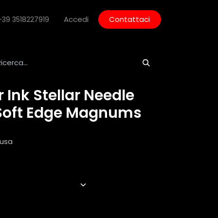
Accedi
Contattaci
+39 3518227919
r Ink Stellar Needle
 Soft Edge Magnums
lusa