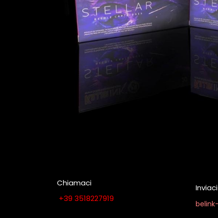
Chiamaci
Invia
​​​​​​​​​​​​​​+​3​9​ ​3​5​1​8​2​2​7​9​1​9
belin
Contattaci quando