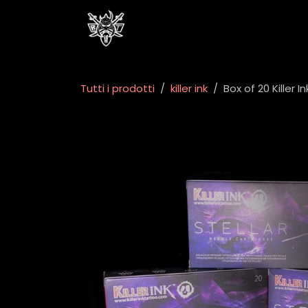
Passa al contenuto
Home
Negozio
Eventi
Tutti i prodotti
killer ink
Box of 20 Killer 