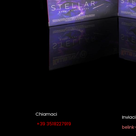
Chiamaci
Invia
​​​​​​​​​​​​​​+​3​9​ ​3​5​1​8​2​2​7​9​1​9
belin
Contattaci quando